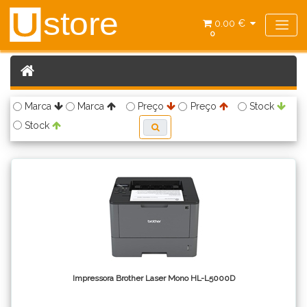
store
U
0.00 €
0
Marca
Marca
Preço
Preço
Stock
Stock
Impressora Brother Laser Mono HL-L5000D