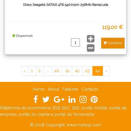
Disco Seagate SATAIII 4TB 5400rpm 256Mb Barracuda
119.00 €
Disponível
Comprar
‹
1
2
...
40
41
42
43
44
›
Home
About
Features
Contacts
Plataforma de ecommerce, B2B, B2C, B2E, portal mobile, portal da
empresa, portal do cliente e portal do fornecedor.
© 2018 Copyright:
www.myfeup.com