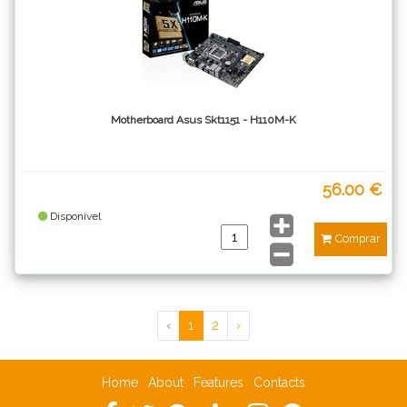
Motherboard Asus Skt1151 - H110M-K
56.00 €
Disponível
Comprar
‹
1
2
›
Home
About
Features
Contacts