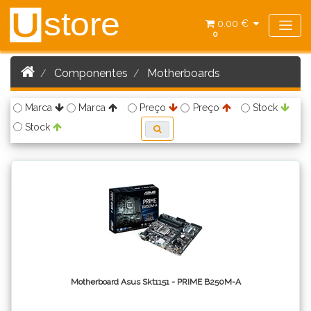
store
U
0.00 €
0
Componentes
Motherboards
Marca
Marca
Preço
Preço
Stock
Stock
Motherboard Asus Skt1151 - PRIME B250M-A