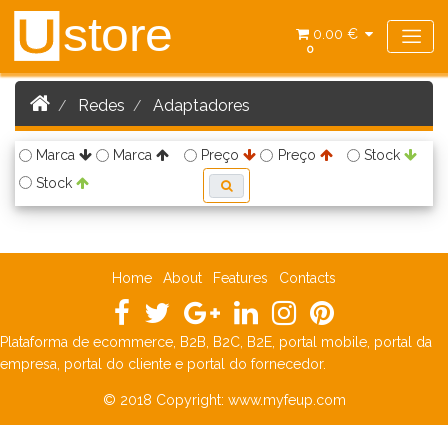
store
U
0.00 €
0
Redes
Adaptadores
Marca
Marca
Preço
Preço
Stock
Stock
Home
About
Features
Contacts
Plataforma de ecommerce, B2B, B2C, B2E, portal mobile, portal da
empresa, portal do cliente e portal do fornecedor.
© 2018 Copyright:
www.myfeup.com