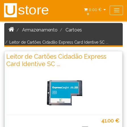
store
U
0.00 €
0
Armazenamento
Cartoes
Leitor de Cartões Cidadão Express Card Identive SC ...
Leitor de Cartões Cidadão Express
Card Identive SC ...
41.00 €