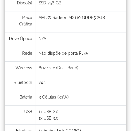
Disco(s)
SSD 256 GB
Placa
AMD® Radeon MX110 GDDR5 2GB
Gráfica
Drive Óptica
N/A
Rede
Não dispõe de porta RJ45
Wireless
802.11ac (Dual-Band)
Bluetooth
v4.1
Bateria
3 Células (33W)
USB
1x USB 2.0
1x USB 3.0
Interface
1x Áudio Jack COMBO