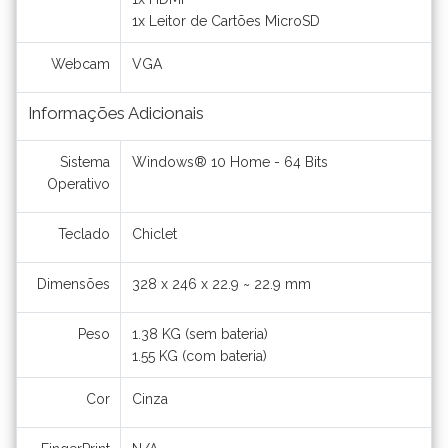
1x Leitor de Cartões MicroSD
Webcam
VGA
Informações Adicionais
Sistema
Windows® 10 Home - 64 Bits
Operativo
Teclado
Chiclet
Dimensões
328 x 246 x 22.9 ~ 22.9 mm
Peso
1.38 KG (sem bateria)
1.55 KG (com bateria)
Cor
Cinza