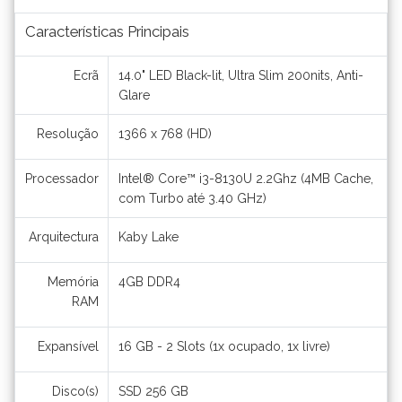
Características Principais
Ecrã
14.0" LED Black-lit, Ultra Slim 200nits, Anti-
Glare
Resolução
1366 x 768 (HD)
Processador
Intel® Core™ i3-8130U 2.2Ghz (4MB Cache,
com Turbo até 3.40 GHz)
Arquitectura
Kaby Lake
Memória
4GB DDR4
RAM
Expansível
16 GB - 2 Slots (1x ocupado, 1x livre)
Disco(s)
SSD 256 GB