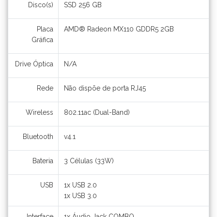
Disco(s)
SSD 256 GB
Placa
AMD® Radeon MX110 GDDR5 2GB
Gráfica
Drive Óptica
N/A
Rede
Não dispõe de porta RJ45
Wireless
802.11ac (Dual-Band)
Bluetooth
v4.1
Bateria
3 Células (33W)
USB
1x USB 2.0
1x USB 3.0
Interface
1x Áudio Jack COMBO