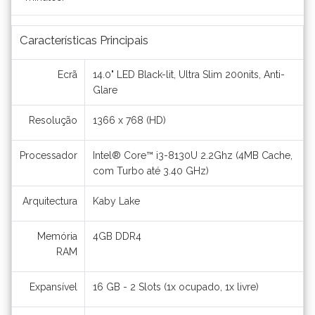
Características Principais
Ecrã
14.0" LED Black-lit, Ultra Slim 200nits, Anti-
Glare
Resolução
1366 x 768 (HD)
Processador
Intel® Core™ i3-8130U 2.2Ghz (4MB Cache,
com Turbo até 3.40 GHz)
Arquitectura
Kaby Lake
Memória
4GB DDR4
RAM
Expansível
16 GB - 2 Slots (1x ocupado, 1x livre)