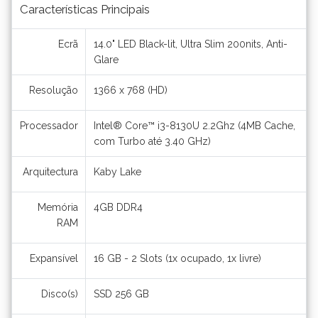
Características Principais
Ecrã
14.0" LED Black-lit, Ultra Slim 200nits, Anti-
Glare
Resolução
1366 x 768 (HD)
Processador
Intel® Core™ i3-8130U 2.2Ghz (4MB Cache,
com Turbo até 3.40 GHz)
Arquitectura
Kaby Lake
Memória
4GB DDR4
RAM
Expansível
16 GB - 2 Slots (1x ocupado, 1x livre)
Disco(s)
SSD 256 GB