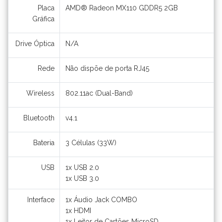
Placa
AMD® Radeon MX110 GDDR5 2GB
Gráfica
Drive Óptica
N/A
Rede
Não dispõe de porta RJ45
Wireless
802.11ac (Dual-Band)
Bluetooth
v4.1
Bateria
3 Células (33W)
USB
1x USB 2.0
1x USB 3.0
Interface
1x Áudio Jack COMBO
1x HDMI
1x Leitor de Cartões MicroSD