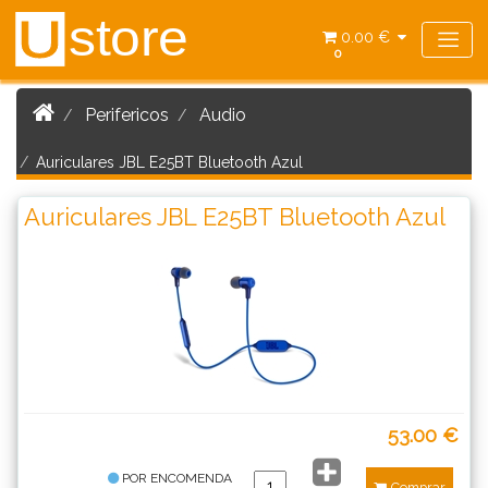
store
U
0.00 €
0
Perifericos
Audio
Auriculares JBL E25BT Bluetooth Azul
Auriculares JBL E25BT Bluetooth Azul
53.00 €
POR ENCOMENDA
Comprar